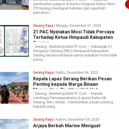
pembuatan paspor di Kantor Imigrasi Kelas I Non-
TPI Serang mendapat keluhan dari sejumlah
pemohon...
Serang Raya
| Minggu, Desember 07, 2025
21 PAC Nyatakan Mosi Tidak Percaya
Terhadap Ketua Himpaudi Kabupaten
Serang
Serang , BantenUpdate79 .Com – Sebanyak 21
Pengurus Cabang (PAC) Himpaudi Kabupaten
Serang secara bersama-sama nyatakan mosi tidak
perca...
Serang Raya
| Sabtu, Desember 06, 2025
Kepala Lapas Serang Berikan Pesan
Penting kepada Warga Binaan
Mapenaling, Pastikan Hak Hak
Serang , BantenUpdate79 .Com – Kepala
Terpenuhi
Lembaga Pemasyarakatan (Lapas) Kelas IIA
Serang, Riko Stiven , memberikan pesan penting
kepada warg...
Serang Raya
| Kamis, Desember 04, 2025
Arjaya Berkah Marine Menguat