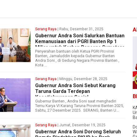
A
Serang Raya
| Rabu, Desember 31, 2025
Gubernur Andra Soni Salurkan Bantuan
Kemanusiaan dari PGRI Banten Rp 1
Miliar untuk Korban Bencana Sumatera
Penyerahan bantuan oleh Ketua PGRI Provinsi
Banten, Jamaluddin kepada Gubernur Banten
Andra Soni , di Gedung Negara Provinsi Banten ,
Kota ...
Serang Raya
| Minggu, Desember 28, 2025
Gubernur Andra Soni Sebut Karang
Taruna Garda Terdepan
B
Kesetiakawanan Sosial
Gubernur Banten , Andra Soni saat menghadiri
Temu Karya VI Karang Taruna Provinsi Banten 2025,
KA
Sabtu, 27 Desember 2025. SERANG, Banten U...
U
B
Serang Raya
| Jumat, Desember 19, 2025
Do
Gubernur Andra Soni Dorong Seluruh
W
Ga