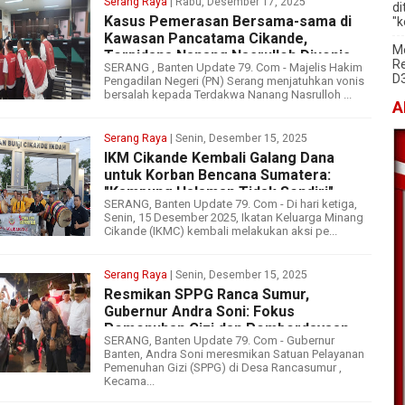
Serang Raya
| Rabu, Desember 17, 2025
di
Kasus Pemerasan Bersama-sama di
"k
Kawasan Pancatama Cikande,
Me
Terpidana Nanang Nasrulloh Divonis
Re
SERANG , Banten Update 79. Com - Majelis Hakim
Tiga Tahun Penjara
D
Pengadilan Negeri (PN) Serang menjatuhkan vonis
bersalah kepada Terdakwa Nanang Nasrulloh ...
A
Serang Raya
| Senin, Desember 15, 2025
IKM Cikande Kembali Galang Dana
untuk Korban Bencana Sumatera:
"Kampung Halaman Tidak Sendiri"
SERANG, Banten Update 79. Com - Di hari ketiga,
Senin, 15 Desember 2025, Ikatan Keluarga Minang
Cikande (IKMC) kembali melakukan aksi pe...
Serang Raya
| Senin, Desember 15, 2025
Resmikan SPPG Ranca Sumur,
Gubernur Andra Soni: Fokus
Pemenuhan Gizi dan Pemberdayaan
SERANG, Banten Update 79. Com - Gubernur
Ekonomi Lokal
Banten, Andra Soni meresmikan Satuan Pelayanan
Pemenuhan Gizi (SPPG) di Desa Rancasumur ,
Kecama...