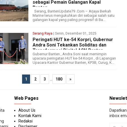
sebagai Pemain Galangan Kapal
Banten
Serang, BantenUpdate79 .Com – Arjaya Berkah
Marine terus mengukuhkan diri sebagai salah satu
galangan kapal yang paling progresif di Ba...
Serang Raya
| Senin, Desember 01, 2025
Peringati HUT ke-54 Korpri, Gubernur
Andra Soni Tekankan Soliditas dan
Transformasi Digital ASN Banten
Gubernur Banten , Andra Soni saat memimpin
upacara peringatan HUT ke-54 Korpri , di Lapangan
Upacara Kantor Gubernur Banten, KP3B, Curug, K...
...
1
2
3
180
»
Web Pages
Newslet
ita
About Us
Dapatkan 
Kontak Kami
inbox ema
ang
Redaksi
ahami
Disclaimer