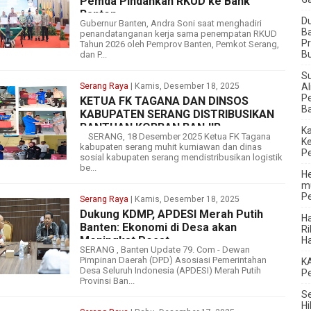
Pemda Pindahkan RKUD ke Bank
Banten
Du
Gubernur Banten, Andra Soni saat menghadiri
Ba
penandatanganan kerja sama penempatan RKUD
Pr
Tahun 2026 oleh Pemprov Banten, Pemkot Serang,
Bu
dan P...
‎S
Serang Raya
| Kamis, Desember 18, 2025
Al
Pe
KETUA FK TAGANA DAN DINSOS
B
KABUPATEN SERANG DISTRIBUSIKAN
BANTUAN KORBAN BANJIR.
K
SERANG, 18 Desember 2025 Ketua FK Tagana
Ke
kabupaten serang muhit kurniawan dan dinas
Pe
sosial kabupaten serang mendistribusikan logistik
be...
He
mu
P
Serang Raya
| Kamis, Desember 18, 2025
Dukung KDMP, APDESI Merah Putih
H
Banten: Ekonomi di Desa akan
R
Meningkat Pesat
H
SERANG , Banten Update 79. Com - Dewan
Pimpinan Daerah (DPD) Asosiasi Pemerintahan
‎K
Desa Seluruh Indonesia (APDESI) Merah Putih
P
Provinsi Ban...
Se
H