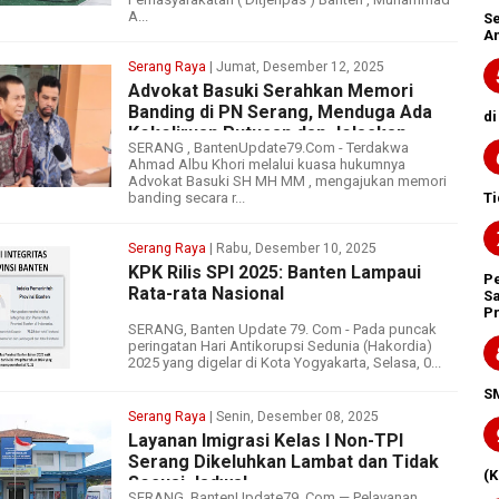
A...
Se
An
Serang Raya
| Jumat, Desember 12, 2025
Advokat Basuki Serahkan Memori
Banding di PN Serang, Menduga Ada
di
Kekeliruan Putusan dan Jelaskan
SERANG , BantenUpdate79.Com - Terdakwa
Keberadaan Pelaku Lain
Ahmad Albu Khori melalui kuasa hukumnya
Advokat Basuki SH MH MM , mengajukan memori
Ti
banding secara r...
Serang Raya
| Rabu, Desember 10, 2025
KPK Rilis SPI 2025: Banten Lampaui
P
Rata-rata Nasional
Sa
Pr
SERANG, Banten Update 79. Com - Pada puncak
peringatan Hari Antikorupsi Sedunia (Hakordia)
2025 yang digelar di Kota Yogyakarta, Selasa, 0...
S
Serang Raya
| Senin, Desember 08, 2025
Layanan Imigrasi Kelas I Non-TPI
Serang Dikeluhkan Lambat dan Tidak
(
Sesuai Jadwal
SERANG, BantenUpdate79 .Com — Pelayanan