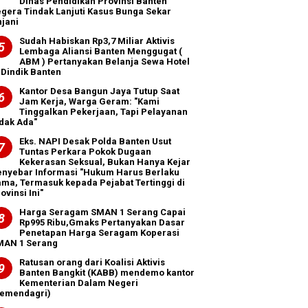
Dinas Pendidikan Provinsi Banten
gera Tindak Lanjuti Kasus Bunga Sekar
jani
‎Sudah Habiskan Rp3,7 Miliar ‎Aktivis
Lembaga Aliansi Banten Menggugat (
ABM ) Pertanyakan Belanja Sewa Hotel
 Dindik Banten
Kantor Desa Bangun Jaya Tutup Saat
Jam Kerja, Warga Geram: "Kami
Tinggalkan Pekerjaan, Tapi Pelayanan
dak Ada"
Eks. NAPI Desak Polda Banten Usut
Tuntas Perkara Pokok Dugaan
Kekerasan Seksual, Bukan Hanya Kejar
enyebar Informasi "Hukum Harus Berlaku
ma, Termasuk kepada Pejabat Tertinggi di
ovinsi Ini"
Harga Seragam SMAN 1 Serang Capai
Rp995 Ribu,Gmaks Pertanyakan Dasar
Penetapan Harga Seragam Koperasi
MAN 1 Serang
Ratusan orang dari Koalisi Aktivis
Banten Bangkit (KABB) mendemo kantor
Kementerian Dalam Negeri
Kemendagri)