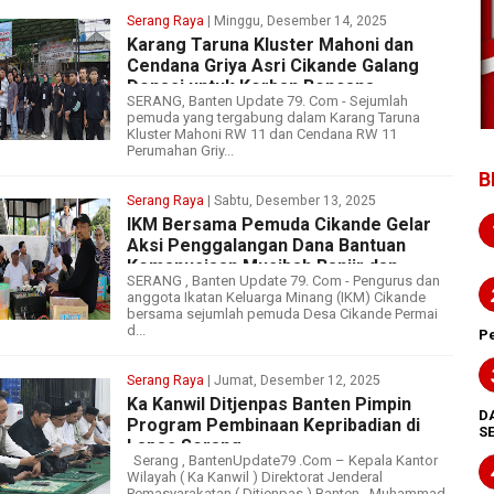
Serang Raya
| Minggu, Desember 14, 2025
Karang Taruna Kluster Mahoni dan
Cendana Griya Asri Cikande Galang
Donasi untuk Korban Bencana
SERANG, Banten Update 79. Com - Sejumlah
Sumatera
pemuda yang tergabung dalam Karang Taruna
Kluster Mahoni RW 11 dan Cendana RW 11
Perumahan Griy...
B
Serang Raya
| Sabtu, Desember 13, 2025
IKM Bersama Pemuda Cikande Gelar
Aksi Penggalangan Dana Bantuan
Kemanusiaan Musibah Banjir dan
SERANG , Banten Update 79. Com - Pengurus dan
Longsor Sumatera
anggota Ikatan Keluarga Minang (IKM) Cikande
bersama sejumlah pemuda Desa Cikande Permai
d...
Pe
Serang Raya
| Jumat, Desember 12, 2025
Ka Kanwil Ditjenpas Banten Pimpin
D
Program Pembinaan Kepribadian di
S
Lapas Serang
Serang , BantenUpdate79 .Com – Kepala Kantor
Wilayah ( Ka Kanwil ) Direktorat Jenderal
Pemasyarakatan ( Ditjenpas ) Banten , Muhammad