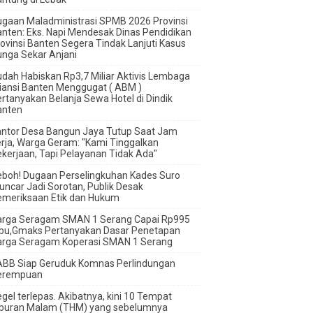
gaan Maladministrasi SPMB 2026 Provinsi
nten: Eks. Napi Mendesak Dinas Pendidikan
ovinsi Banten Segera Tindak Lanjuti Kasus
nga Sekar Anjani
udah Habiskan Rp3,7 Miliar ‎Aktivis Lembaga
iansi Banten Menggugat ( ABM )
rtanyakan Belanja Sewa Hotel di Dindik
anten
antor Desa Bangun Jaya Tutup Saat Jam
rja, Warga Geram: "Kami Tinggalkan
kerjaan, Tapi Pelayanan Tidak Ada"
boh! Dugaan Perselingkuhan Kades Suro
ncar Jadi Sorotan, Publik Desak
emeriksaan Etik dan Hukum
arga Seragam SMAN 1 Serang Capai Rp995
ibu,Gmaks Pertanyakan Dasar Penetapan
arga Seragam Koperasi SMAN 1 Serang
ABB Siap Geruduk Komnas Perlindungan
erempuan
gel terlepas. Akibatnya, kini 10 Tempat
iburan Malam (THM) yang sebelumnya