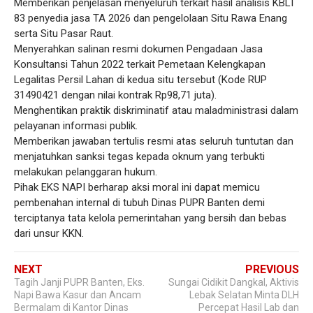
​Memberikan penjelasan menyeluruh terkait hasil analisis KBLI
83 penyedia jasa TA 2026 dan pengelolaan Situ Rawa Enang
serta Situ Pasar Raut.
​Menyerahkan salinan resmi dokumen Pengadaan Jasa
Konsultansi Tahun 2022 terkait Pemetaan Kelengkapan
Legalitas Persil Lahan di kedua situ tersebut (Kode RUP
31490421 dengan nilai kontrak Rp98,71 juta).
​Menghentikan praktik diskriminatif atau maladministrasi dalam
pelayanan informasi publik.
​Memberikan jawaban tertulis resmi atas seluruh tuntutan dan
menjatuhkan sanksi tegas kepada oknum yang terbukti
melakukan pelanggaran hukum.
​Pihak EKS NAPI berharap aksi moral ini dapat memicu
pembenahan internal di tubuh Dinas PUPR Banten demi
terciptanya tata kelola pemerintahan yang bersih dan bebas
dari unsur KKN.
NEXT
PREVIOUS
Tagih Janji PUPR Banten, Eks.
Sungai Cidikit Dangkal, Aktivis
Napi Bawa Kasur dan Ancam
Lebak Selatan Minta DLH
Bermalam di Kantor Dinas
Percepat Hasil Lab dan