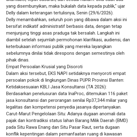
yang disembunyikan, maka bukalah data kepada publik," ujar
Delly dalam keterangan tertulisnya, Senin (29/6/2026).
​Delly menambahkan, seluruh poin yang dibawa dalam aksi ini
bersifat indikatif administratif berbasis data, dengan tetap
menjunjung tinggi asas praduga tak bersalah. Langkah ini
diambil setelah sejumlah permohonan klarifikasi, audiensi, dan
keterbukaan informasi publik yang mereka layangkan
sebelumnya dinilai tidak direspons dengan semestinya oleh
pihak dinas.
​Empat Persoalan Krusial yang Disoroti
​Dalam aksi tersebut, EKS NAPI setidaknya menyoroti empat
persoalan pokok di lingkungan Dinas PUPR Provinsi Banten:
​Ketidaksesuaian KBLI Jasa Konsultansi (TA 2026):
Berdasarkan penelusuran data InaProc, ditemukan 116 paket
jasa konsultansi dan perorangan senilai Rp37,344 miliar yang
legalitas dan kompetensi penyedia jasanya dipertanyakan.
​Carut-Marut Pengelolaan Situ: Adanya dugaan anomali data
pajak dan kontradiksi status lahan Barang Milik Daerah (BMD)
pada Situ Rawa Enang dan Situ Pasar Raut, serta dugaan
konflik kepentingan dalam pemanfaatan ruang di kawasan