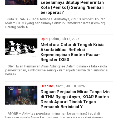
sebelumnya ditutup Pemerintah
Kota (Pemkot) Serang "kembali
beroperasi"
Kota SERANG - Segel terlepas. Akibatnya, kini 10 Tempat Hiburan
Malam (THM) yang sebelumnya ditutup Pemerintah Kota (Pemkot)
Serang pada A...
Opini
| Sabtu, Juli 18, 2026
Metafora Catur di Tengah Krisis
Akuntabilitas: Refleksi
Kepemimpinan Banten Pasca-
Register D350
Oleh: Iwan Hermawan Alias Adung lee Dalam dinamika tata kelola
pemerintahan, simbolisme sering kali menjadi cermin dari substansi
kebijak...
Headline
| Sabtu, Juli 18, 2026
Dugaan Penjualan Miras Tanpa Izin
di THM Ryugu Anyer, KOAR Banten
Desak Aparat Tindak Tegas
Pemasok Berinisial Y
ANYER – Aktivitas peredaran minuman keras (miras) ilegal di
kawasan wisata Anyer kembali memicu reaksi keras dari elemen