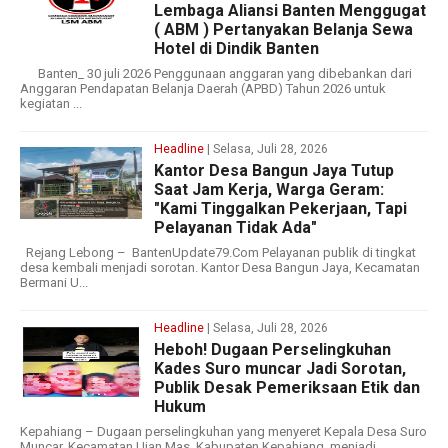
Lembaga Aliansi Banten Menggugat
( ABM ) Pertanyakan Belanja Sewa
Hotel di Dindik Banten
‎‎‎ ‎ Banten_ 30 juli 2026 Penggunaan anggaran yang dibebankan dari
Anggaran Pendapatan Belanja Daerah (APBD) Tahun 2026 untuk
kegiatan ...
Headline
| Selasa, Juli 28, 2026
Kantor Desa Bangun Jaya Tutup
Saat Jam Kerja, Warga Geram:
"Kami Tinggalkan Pekerjaan, Tapi
Pelayanan Tidak Ada"
Rejang Lebong – BantenUpdate79.Com Pelayanan publik di tingkat
desa kembali menjadi sorotan. Kantor Desa Bangun Jaya, Kecamatan
Bermani U...
Headline
| Selasa, Juli 28, 2026
Heboh! Dugaan Perselingkuhan
Kades Suro muncar Jadi Sorotan,
Publik Desak Pemeriksaan Etik dan
Hukum
Kepahiang – Dugaan perselingkuhan yang menyeret Kepala Desa Suro
Muncar. Kecamatan Ujan Mas, Kabupaten Kepahiang, menjadi