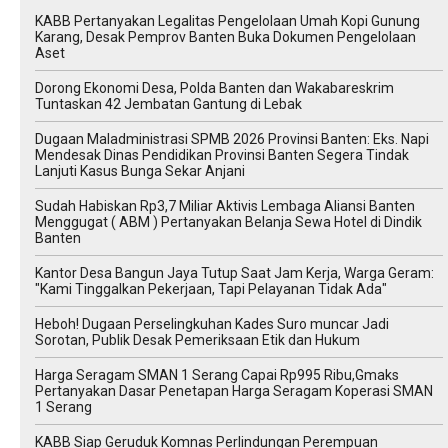
KABB Pertanyakan Legalitas Pengelolaan Umah Kopi Gunung
Karang, Desak Pemprov Banten Buka Dokumen Pengelolaan
Aset
Dorong Ekonomi Desa, Polda Banten dan Wakabareskrim
Tuntaskan 42 Jembatan Gantung di Lebak
Dugaan Maladministrasi SPMB 2026 Provinsi Banten: Eks. Napi
Mendesak Dinas Pendidikan Provinsi Banten Segera Tindak
Lanjuti Kasus Bunga Sekar Anjani
‎Sudah Habiskan Rp3,7 Miliar ‎Aktivis Lembaga Aliansi Banten
Menggugat ( ABM ) Pertanyakan Belanja Sewa Hotel di Dindik
Banten
Kantor Desa Bangun Jaya Tutup Saat Jam Kerja, Warga Geram:
"Kami Tinggalkan Pekerjaan, Tapi Pelayanan Tidak Ada"
Heboh! Dugaan Perselingkuhan Kades Suro muncar Jadi
Sorotan, Publik Desak Pemeriksaan Etik dan Hukum
Harga Seragam SMAN 1 Serang Capai Rp995 Ribu,Gmaks
Pertanyakan Dasar Penetapan Harga Seragam Koperasi SMAN
1 Serang
‎KABB Siap Geruduk Komnas Perlindungan Perempuan