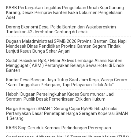
KABB Pertanyakan Legalitas Pengelolaan Umah Kopi Gunung
Karang, Desak Pemprov Banten Buka Dokumen Pengelolaan
Aset
Dorong Ekonomi Desa, Polda Banten dan Wakabareskrim
Tuntaskan 42 Jembatan Gantung di Lebak
Dugaan Maladministrasi SPMB 2026 Provinsi Banten: Eks. Napi
Mendesak Dinas Pendidikan Provinsi Banten Segera Tindak
Lanjuti Kasus Bunga Sekar Anjani
‎Sudah Habiskan Rp3,7 Miliar ‎Aktivis Lembaga Aliansi Banten
Menggugat ( ABM ) Pertanyakan Belanja Sewa Hotel di Dindik
Banten
Kantor Desa Bangun Jaya Tutup Saat Jam Kerja, Warga Geram:
"Kami Tinggalkan Pekerjaan, Tapi Pelayanan Tidak Ada"
Heboh! Dugaan Perselingkuhan Kades Suro muncar Jadi
Sorotan, Publik Desak Pemeriksaan Etik dan Hukum
Harga Seragam SMAN 1 Serang Capai Rp995 Ribu,Gmaks
Pertanyakan Dasar Penetapan Harga Seragam Koperasi SMAN
1 Serang
‎KABB Siap Geruduk Komnas Perlindungan Perempuan