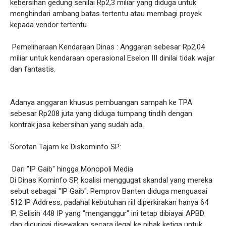
kebersihan gedung senilai Rp2,3 miliar yang diduga untuk
menghindari ambang batas tertentu atau membagi proyek
kepada vendor tertentu.
Pemeliharaan Kendaraan Dinas : Anggaran sebesar Rp2,04
miliar untuk kendaraan operasional Eselon III dinilai tidak wajar
dan fantastis.
Adanya anggaran khusus pembuangan sampah ke TPA
sebesar Rp208 juta yang diduga tumpang tindih dengan
kontrak jasa kebersihan yang sudah ada.
Sorotan Tajam ke Diskominfo SP:
Dari "IP Gaib" hingga Monopoli Media
Di Dinas Kominfo SP, koalisi menggugat skandal yang mereka
sebut sebagai "IP Gaib". Pemprov Banten diduga menguasai
512 IP Address, padahal kebutuhan riil diperkirakan hanya 64
IP. Selisih 448 IP yang "menganggur" ini tetap dibiayai APBD
dan dicurigai disewakan secara ilegal ke pihak ketiga untuk