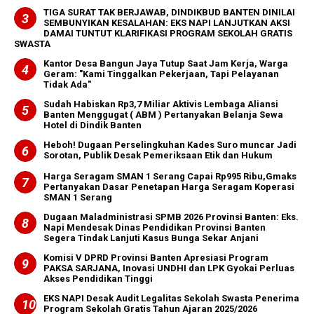
TIGA SURAT TAK BERJAWAB, DINDIKBUD BANTEN DINILAI
SEMBUNYIKAN KESALAHAN: EKS NAPI LANJUTKAN AKSI
DAMAI TUNTUT KLARIFIKASI PROGRAM SEKOLAH GRATIS
SWASTA
Kantor Desa Bangun Jaya Tutup Saat Jam Kerja, Warga
Geram: "Kami Tinggalkan Pekerjaan, Tapi Pelayanan
Tidak Ada"
‎Sudah Habiskan Rp3,7 Miliar ‎Aktivis Lembaga Aliansi
Banten Menggugat ( ABM ) Pertanyakan Belanja Sewa
Hotel di Dindik Banten
Heboh! Dugaan Perselingkuhan Kades Suro muncar Jadi
Sorotan, Publik Desak Pemeriksaan Etik dan Hukum
Harga Seragam SMAN 1 Serang Capai Rp995 Ribu,Gmaks
Pertanyakan Dasar Penetapan Harga Seragam Koperasi
SMAN 1 Serang
Dugaan Maladministrasi SPMB 2026 Provinsi Banten: Eks.
Napi Mendesak Dinas Pendidikan Provinsi Banten
Segera Tindak Lanjuti Kasus Bunga Sekar Anjani
Komisi V DPRD Provinsi Banten Apresiasi Program
PAKSA SARJANA, Inovasi UNDHI dan LPK Gyokai Perluas
Akses Pendidikan Tinggi
EKS NAPI Desak Audit Legalitas Sekolah Swasta Penerima
Program Sekolah Gratis Tahun Ajaran 2025/2026